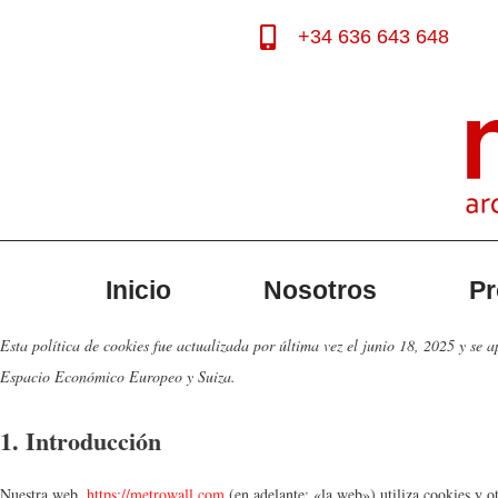
+34 636 643 648
Saltar
al
contenido
Inicio
Nosotros
Pr
Esta política de cookies fue actualizada por última vez el junio 18, 2025 y se a
Espacio Económico Europeo y Suiza.
1. Introducción
Nuestra web,
https://metrowall.com
(en adelante: «la web») utiliza cookies y o