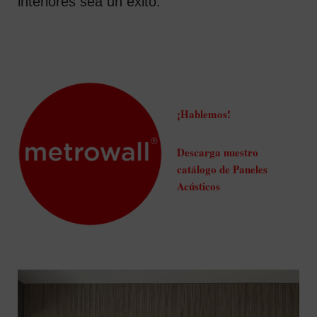
interiores sea un éxito.
¡Hablemos!
Descarga nuestro
catálogo de Paneles
Acústicos