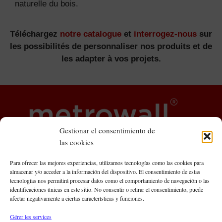
naturelle du bois.
Téléchargez
notre catalogue
et
interrogez-nous
sur
les possibilités de personnaliser nos produits et de
les adapter à vos projets.
Gestionar el consentimiento de
las cookies
Para ofrecer las mejores experiencias, utilizamos tecnologías como las cookies para
almacenar y/o acceder a la información del dispositivo. El consentimiento de estas
tecnologías nos permitirá procesar datos como el comportamiento de navegación o las
identificaciones únicas en este sitio. No consentir o retirar el consentimiento, puede
Metrowall Central Offices
afectar negativamente a ciertas características y funciones.
C/ Roger de Llúria, 93, 5º 3ª
Gérer les services