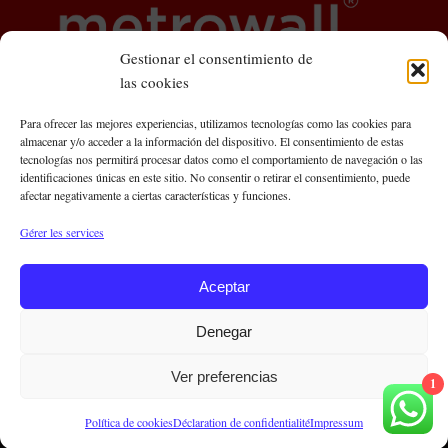
Gestionar el consentimiento de
las cookies
Para ofrecer las mejores experiencias, utilizamos tecnologías como las cookies para
almacenar y/o acceder a la información del dispositivo. El consentimiento de estas
tecnologías nos permitirá procesar datos como el comportamiento de navegación o las
identificaciones únicas en este sitio. No consentir o retirar el consentimiento, puede
Metrowall Central Offices
afectar negativamente a ciertas características y funciones.
C/ Roger de Llúria, 93, 5º 3ª
Gérer les services
08009 Barcelona, Espagne
Aceptar
Contactez-nous
Denegar
+34 636 643 648
info@metrowall.com
Ver preferencias
1
Avis juridique
|
Politique de confidentialité
Política de cookies
Déclaration de confidentialité
Impressum